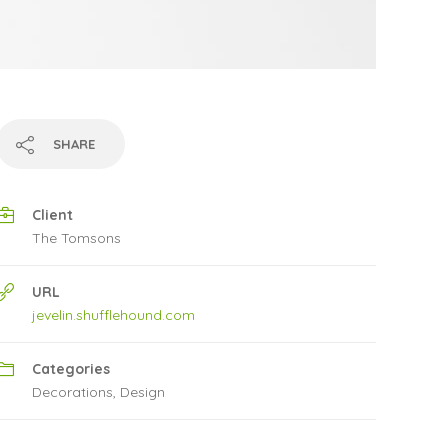
SHARE
Client
The Tomsons
URL
jevelin.shufflehound.com
Categories
Decorations
,
Design